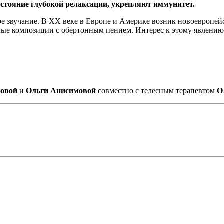
остояние глубокой релаксации, укрепляют иммунитет.
ое звучание. В XX веке в Европе и Америке возник новоевропе
е композиции с обертонным пением. Интерес к этому явлению в
овой
и
Ольги Анисимовой
совместно с телесным терапевтом
Ол