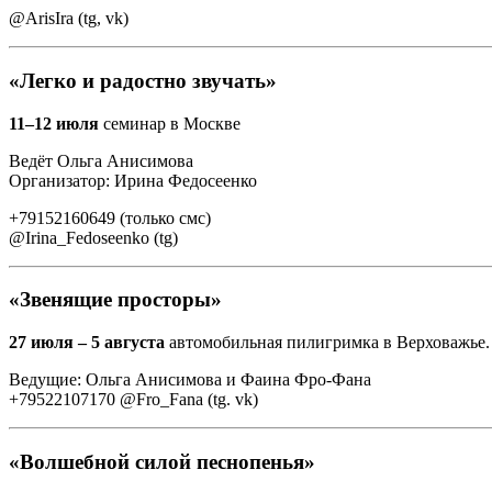
@ArisIra (tg, vk)
«Легко и радостно звучать»
11–12 июля
семинар в Москве
Ведёт Ольга Анисимова
Организатор: Ирина Федосеенко
+79152160649 (только смс)
@Irina_Fedoseenko (tg)
«Звенящие просторы»
27 июля – 5 августа
автомобильная пилигримка в Верховажье. 
Ведущие: Ольга Анисимова и Фаина Фро-Фана
+79522107170 @Fro_Fana (tg. vk)
«Волшебной силой песнопенья»