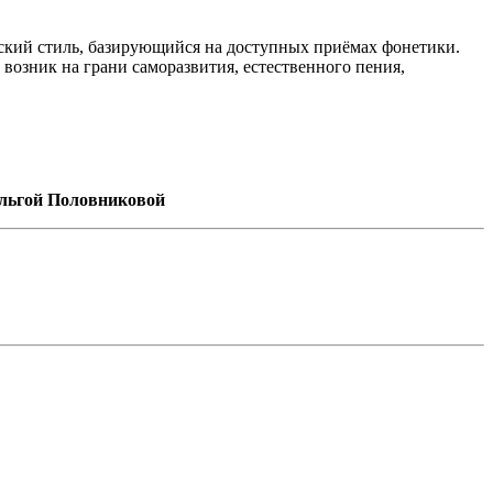
йский стиль, базирующийся на доступных приёмах фонетики.
озник на грани саморазвития, естественного пения,
ьгой Половниковой